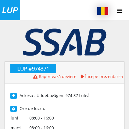
LUP #974371
Raportează deviere
Începe prezentarea
Adresa : Uddebovägen, 974 37 Luleå
Ore de lucru:
luni
08:00 - 16:00
marţi
08:00 - 16:00