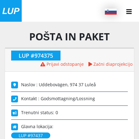
POŠTA IN PAKET
LUP #974375
Prijavi odstopanje
Začni diaprojekcijo
Naslov : Uddebovägen, 974 37 Luleå
Kontakt : Godsmottagning/Lossning
Trenutni status: 0
Glavna lokacija:
LUP #97437