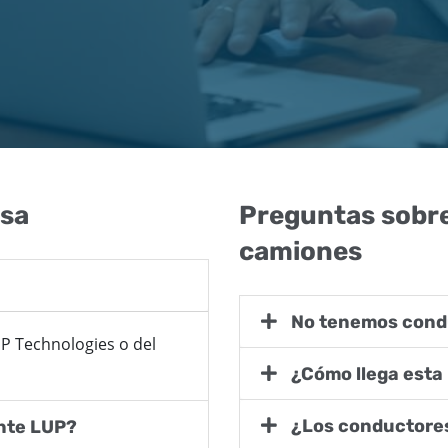
esa
Preguntas sobre
camiones
No tenemos cond
P Technologies o del
¿Cómo llega esta
¿Los conductore
ente LUP?