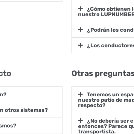
¿Cómo obtienen los conductores el enlace a
nuestro LUPNUMBE
¿Podrán los cond
¿Los conductores
cto
Otras pregunta
ón?
Tenemos un espacio de almacenamiento limitado en
nuestro patio de mad
respecto?
n otros sistemas?
¿No debería ser el transportista quien use esto
ismos?
entonces? Parece q
transportista.