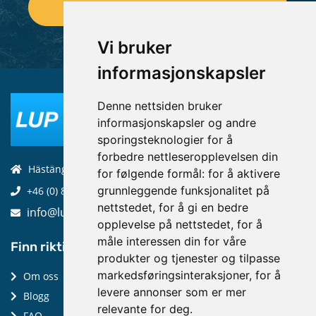
Vi bruker
informasjonskapsler
Denne nettsiden bruker
informasjonskapsler og andre
sporingsteknologier for å
forbedre nettleseropplevelsen din
Hästängsuddsvägen 19, 184 94, Åkersberga
for følgende formål:
for å aktivere
grunnleggende funksjonalitet på
+46 (0) 8-970 970
nettstedet
,
for å gi en bedre
info@luptechnologies.com
opplevelse på nettstedet
,
for å
måle interessen din for våre
Finn riktig:
produkter og tjenester og tilpasse
markedsføringsinteraksjoner
,
for å
Om oss
levere annonser som er mer
Blogg
relevante for deg
.
FAQ