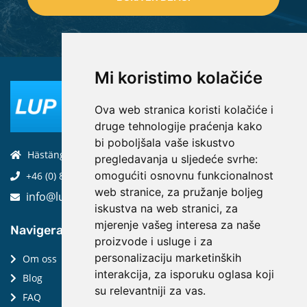
Mi koristimo kolačiće
Ova web stranica koristi kolačiće i
druge tehnologije praćenja kako
bi poboljšala vaše iskustvo
Hästängsuddsvägen 19, 184 94, Åkersberga
pregledavanja u sljedeće svrhe:
omogućiti osnovnu funkcionalnost
+46 (0) 8-970 970
web stranice
,
za pružanje boljeg
info@luptechnologies.com
iskustva na web stranici
,
za
mjerenje vašeg interesa za naše
Navigera:
proizvode i usluge i za
personalizaciju marketinških
Om oss
interakcija
,
za isporuku oglasa koji
Blog
su relevantniji za vas
.
FAQ