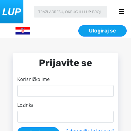
Ulogiraj se
Prijavite se
Korisničko ime
Lozinka
Zaboravili ste lozinku?