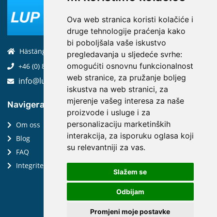
Ova web stranica koristi kolačiće i
druge tehnologije praćenja kako
bi poboljšala vaše iskustvo
Hästängsuddsvägen 19, 184 94, Åkersberga
pregledavanja u sljedeće svrhe:
omogućiti osnovnu funkcionalnost
+46 (0) 8-970 970
web stranice
,
za pružanje boljeg
info@luptechnologies.com
iskustva na web stranici
,
za
mjerenje vašeg interesa za naše
Navigera:
proizvode i usluge i za
personalizaciju marketinških
Om oss
interakcija
,
za isporuku oglasa koji
Blog
su relevantniji za vas
.
FAQ
Integritetspolicy
Slažem se
Odbijam
Promjeni moje postavke