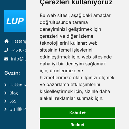
Çerezleri kullanıyoruz
Bu web sitesi, aşağıdaki amaçlar
doğrultusunda tarama
deneyiminizi geliştirmek için
çerezleri ve diğer izleme
Hästängsuddsvägen 19, 184 94, Åkersberga
teknolojilerini kullanır:
web
sitesinin temel işlevlerini
+46 (0) 8-970 970
etkinleştirmek için
,
web sitesinde
info@luptechnologies.com
daha iyi bir deneyim sağlamak
için
,
ürünlerimize ve
Gezin:
hizmetlerimize olan ilginizi ölçmek
ve pazarlama etkileşimlerini
Hakkımızda
kişiselleştirmek için
,
sizinle daha
Blog
alakalı reklamlar sunmak için
.
SSS
Gizlilik Politikası
Kabul et
Reddet