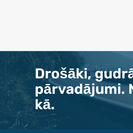
Drošāki, gudr
pārvadājumi. 
kā.