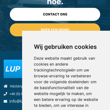
hoe.
CONTACT ONS
Wij gebruiken cookies
Deze website maakt gebruik van
cookies en andere
trackingtechnologieën om uw
browse-ervaring te verbeteren
voor de volgende doeleinden:
om
Hästängsuddsvägen 19, 184 94, Åkersberga
de basisfunctionaliteit van de
website mogelijk te maken
,
om
+46 (0) 8-970 970
een betere ervaring op de website
info@luptechnologies.com
te bieden
,
om uw interesse in