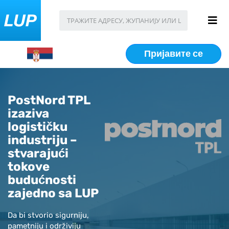
Пријавите се
PostNord TPL
izaziva
logističku
industriju –
stvarajući
tokove
budućnosti
zajedno sa LUP
Da bi stvorio sigurniju,
pametniju i održiviju