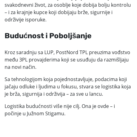
svakodnevni život, za osoblje koje dobija bolju kontrolu
– i za krajnje kupce koji dobijaju brže, sigurnije i
održivije isporuke.
Budućnost i Poboljšanje
Kroz saradnju sa LUP, PostNord TPL preuzima vođstvo
među 3PL provajderima koji se usuđuju da razmišljaju
na novi način.
Sa tehnologijom koja pojednostavljuje, podacima koji
jačaju odluke i ljudima u fokusu, stvara se logistika koja
je brža, sigurnija i održivija – za sve u lancu.
Logistika budućnosti više nije cilj. Ona je ovde – i
počinje u Južnom Stigamu.