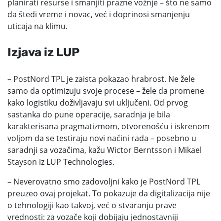
planirati resurse i smanjiti prazne vožnje – što ne samo
da štedi vreme i novac, već i doprinosi smanjenju
uticaja na klimu.
Izjava iz LUP
– PostNord TPL je zaista pokazao hrabrost. Ne žele
samo da optimizuju svoje procese – žele da promene
kako logistiku doživljavaju svi uključeni. Od prvog
sastanka do pune operacije, saradnja je bila
karakterisana pragmatizmom, otvorenošću i iskrenom
voljom da se testiraju novi načini rada – posebno u
saradnji sa vozačima, kažu Wictor Berntsson i Mikael
Stayson iz LUP Technologies.
– Neverovatno smo zadovoljni kako je PostNord TPL
preuzeo ovaj projekat. To pokazuje da digitalizacija nije
o tehnologiji kao takvoj, već o stvaranju prave
vrednosti: za vozače koji dobijaju jednostavniji