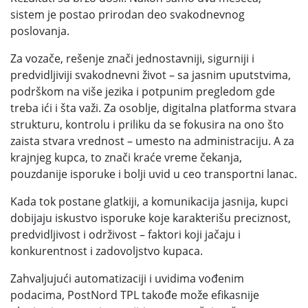
sistem je postao prirodan deo svakodnevnog
poslovanja.
Za vozače, rešenje znači jednostavniji, sigurniji i
predvidljiviji svakodnevni život – sa jasnim uputstvima,
podrškom na više jezika i potpunim pregledom gde
treba ići i šta važi. Za osoblje, digitalna platforma stvara
strukturu, kontrolu i priliku da se fokusira na ono što
zaista stvara vrednost – umesto na administraciju. A za
krajnjeg kupca, to znači kraće vreme čekanja,
pouzdanije isporuke i bolji uvid u ceo transportni lanac.
Kada tok postane glatkiji, a komunikacija jasnija, kupci
dobijaju iskustvo isporuke koje karakterišu preciznost,
predvidljivost i održivost – faktori koji jačaju i
konkurentnost i zadovoljstvo kupaca.
Zahvaljujući automatizaciji i uvidima vođenim
podacima, PostNord TPL takođe može efikasnije