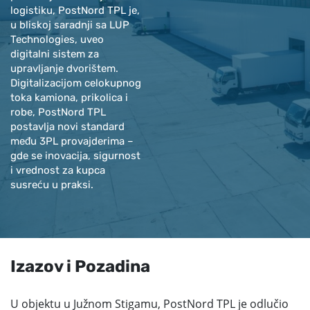
logistiku, PostNord TPL je,
u bliskoj saradnji sa LUP
Technologies, uveo
digitalni sistem za
upravljanje dvorištem.
Digitalizacijom celokupnog
toka kamiona, prikolica i
robe, PostNord TPL
postavlja novi standard
među 3PL provajderima –
gde se inovacija, sigurnost
i vrednost za kupca
susreću u praksi.
Izazov i Pozadina
U objektu u Južnom Stigamu, PostNord TPL je odlučio