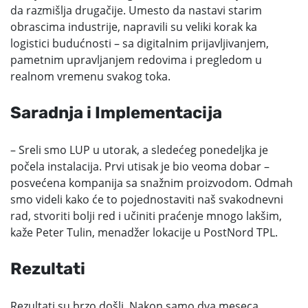
da razmišlja drugačije. Umesto da nastavi starim
obrascima industrije, napravili su veliki korak ka
logistici budućnosti – sa digitalnim prijavljivanjem,
pametnim upravljanjem redovima i pregledom u
realnom vremenu svakog toka.
Saradnja i Implementacija
– Sreli smo LUP u utorak, a sledećeg ponedeljka je
počela instalacija. Prvi utisak je bio veoma dobar –
posvećena kompanija sa snažnim proizvodom. Odmah
smo videli kako će to pojednostaviti naš svakodnevni
rad, stvoriti bolji red i učiniti praćenje mnogo lakšim,
kaže Peter Tulin, menadžer lokacije u PostNord TPL.
Rezultati
Rezultati su brzo došli. Nakon samo dva meseca,