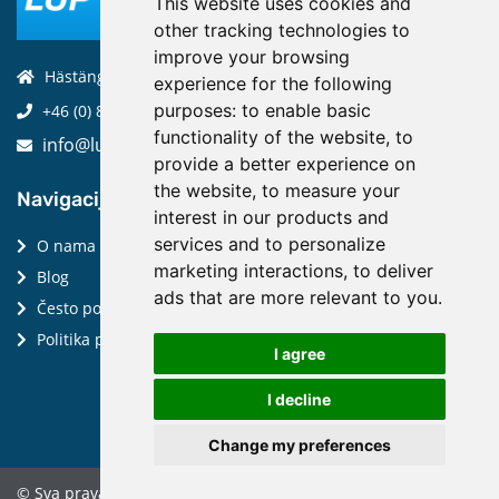
This website uses cookies and
other tracking technologies to
improve your browsing
Hästängsuddsvägen 19, 184 94, Åkersberga
experience for the following
purposes:
to enable basic
+46 (0) 8-970 970
functionality of the website
,
to
info@luptechnologies.com
provide a better experience on
the website
,
to measure your
Navigacija:
interest in our products and
services and to personalize
O nama
marketing interactions
,
to deliver
Blog
ads that are more relevant to you
.
Često postavljana pitanja
Politika privatnosti
I agree
I decline
Change my preferences
© Sva prava zadržana