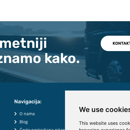
metniji
KONTAK
 znamo kako.
Navigacija:
We use cookie
O nama
Blog
This website uses cook
Često postavljana pitanja