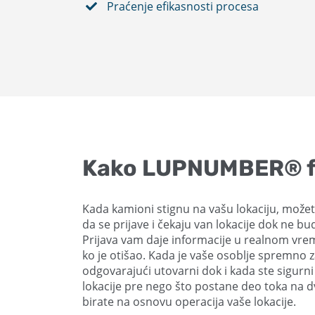
Praćenje efikasnosti procesa
Kako LUPNUMBER® f
Kada kamioni stignu na vašu lokaciju, možete
da se prijave i čekaju van lokacije dok ne bu
Prijava vam daje informacije u realnom vreme
ko je otišao. Kada je vaše osoblje spremno za
odgovarajući utovarni dok i kada ste sigurni
lokacije pre nego što postane deo toka na dv
birate na osnovu operacija vaše lokacije.