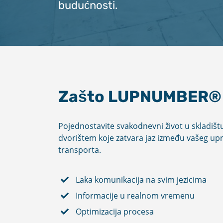
budućnosti.
Zašto LUPNUMBER®
Pojednostavite svakodnevni život u skladišt
dvorištem koje zatvara jaz između vašeg upra
transporta.
Laka komunikacija na svim jezicima
Informacije u realnom vremenu
Optimizacija procesa