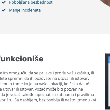
Poboljšana bezbednost
Manje incidenata
unkcioniše
 im omogućiti da se prijave i prođu vašu zaštitu, ili
dete spremni da ih pozovete na utovar ili istovar.
nu o tome ko je na vašoj lokaciji, ko čeka da uđe i
 utovar ili istovar, vozač može biti pozvan na
 da je vozač takođe upoznat sa rutinama i pravilima
orištu. Sa osobljem, bez osoblja ili nešto između - vi