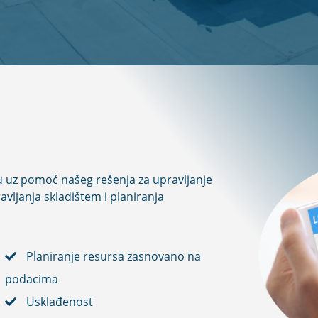
u uz pomoć našeg rešenja za upravljanje
vljanja skladištem i planiranja
Planiranje resursa zasnovano na
podacima
Usklađenost