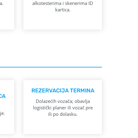
a.
alkotesterima i skenerima ID
kartica.
REZERVACIJA TERMINA
CA
Dolazećih vozača; obavlja
logistički planer ili vozač pre
je.
ili po dolasku.