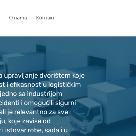
O nama
Контакт
 upravljanje dvorištem koje
i efikasnost u logističkim
ajedno sa industrijom
cidenti i omogućili sigurni
ali je relevantno za sve
ju, koje zavise od
 istovar robe, sada i u