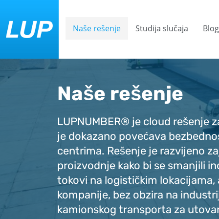
Naše rešenje
Studija slučaja
Blog
Naše rešenje
LUPNUMBER® je cloud rešenje za
je dokazano povećava bezbednost 
centrima. Rešenje je razvijeno z
proizvodnje kako bi se smanjili in
tokovi na logističkim lokacijama, 
kompanije, bez obzira na industri
kamionskog transporta za utovar i