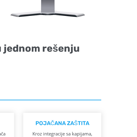
 u jednom rešenju
POJAČANA ZAŠTITA
ača
Kroz integracije sa kapijama,