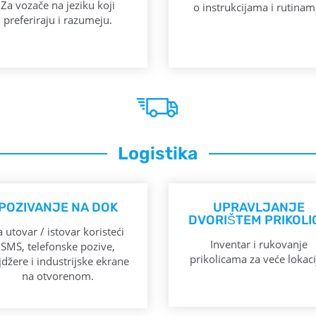
Za vozače na jeziku koji
o instrukcijama i rutinam
preferiraju i razumeju.
Logistika
POZIVANJE NA DOK
UPRAVLJANJE
DVORIŠTEM PRIKOLI
a utovar / istovar koristeći
Inventar i rukovanje
SMS, telefonske pozive,
prikolicama za veće lokaci
jdžere i industrijske ekrane
na otvorenom.