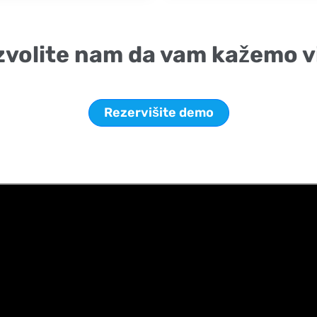
volite nam da vam kažemo v
Rezervišite demo