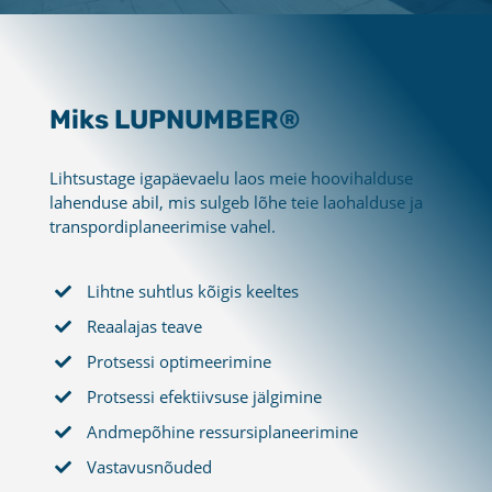
Miks LUPNUMBER®
Lihtsustage igapäevaelu laos meie hoovihalduse
lahenduse abil, mis sulgeb lõhe teie laohalduse ja
transpordiplaneerimise vahel.
Lihtne suhtlus kõigis keeltes
Reaalajas teave
Protsessi optimeerimine
Protsessi efektiivsuse jälgimine
Andmepõhine ressursiplaneerimine
Vastavusnõuded