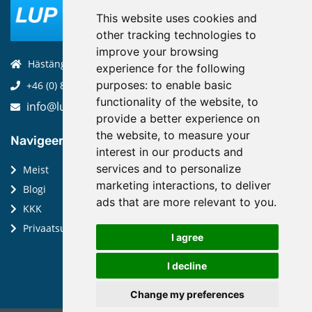
This website uses cookies and
other tracking technologies to
improve your browsing
Hästängsuddsvägen 19, 184 94, Åkersberga
experience for the following
purposes:
to enable basic
+46 (0) 8-970 970
functionality of the website
,
to
info@luptechnologies.com
provide a better experience on
the website
,
to measure your
Navigeeri:
interest in our products and
services and to personalize
Meist
marketing interactions
,
to deliver
Blogi
ads that are more relevant to you
.
KKK
Privaatsuspoliitika
I agree
I decline
Change my preferences