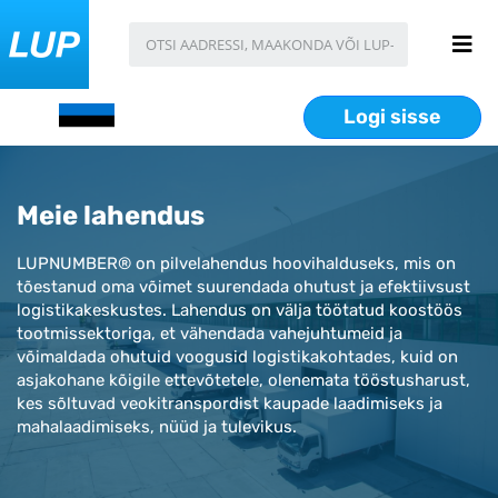
Logi sisse
Meie lahendus
LUPNUMBER® on pilvelahendus hoovihalduseks, mis on
tõestanud oma võimet suurendada ohutust ja efektiivsust
logistikakeskustes. Lahendus on välja töötatud koostöös
tootmissektoriga, et vähendada vahejuhtumeid ja
võimaldada ohutuid voogusid logistikakohtades, kuid on
asjakohane kõigile ettevõtetele, olenemata tööstusharust,
kes sõltuvad veokitranspordist kaupade laadimiseks ja
mahalaadimiseks, nüüd ja tulevikus.