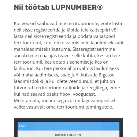
Nii töötab LUPNUMBER®
Kui veokid saabuvad teie territooriumile, võite lasta
neil sisse registreerida ja läbida teie kaitsepiiri või
lasta neil sisse registreerida ja oodata väljaspool
territooriumi, kuni olete valmis neid laadimiseks või
mahalaadimiseks kutsuma. Sisseregistreerimine
annab teile reaalajas teavet selle kohta, kes on teie
territooriumil, kes ootab sisenemist ja kes on
lahkunud. Kui teie personal on valmis laadimiseks
või mahalaadimiseks, saab juhi kutsuda õigesse
laadimisdokki ja kui olete veendunud, et juht on
tutvunud territooriumi rutiinide ja reeglitega, enne
kui nad saavad osaks hoovi voogudest.
Mehitamata, mehitusega või midagi vahepealset -
valite vastavalt oma territooriumi toimingutele.