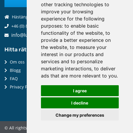
other tracking technologies to
improve your browsing
Hästängsuddsvägen 19, 184 94, Åkersberga
experience for the following
purposes:
to enable basic
+46 (0) 8-970 970
functionality of the website
,
to
info@luptechnologies.com
provide a better experience on
the website
,
to measure your
Hitta rätt:
interest in our products and
services and to personalize
Om oss
marketing interactions
,
to deliver
Blogg
ads that are more relevant to you
.
FAQ
Privacy Policy
I agree
I decline
Change my preferences
© All rights reserved