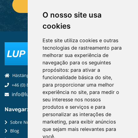
O nosso site usa
cookies
Este site utiliza cookies e outras
tecnologias de rastreamento para
melhorar sua experiência de
navegação para os seguintes
propósitos:
para ativar a
Hästängsuddsvägen 19, 184 94, Åkersberga
funcionalidade básica do site
,
para proporcionar uma melhor
+46 (0) 8-970 970
experiência no site
,
para medir o
info@luptechnologies.com
seu interesse nos nossos
produtos e serviços e para
Navegar:
personalizar as interações de
marketing
,
para exibir anúncios
Sobre Nós
que sejam mais relevantes para
Blog
você
.