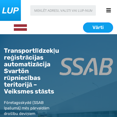
Vārti
Transportlīdzekļu
reģistrācijas
automatizācija
Svartön
rūpniecības
teritorijā –
Veiksmes stāsts
Företagsskydd (SSAB
īpašumā) mēs pārvaldām
drošību deviņiem