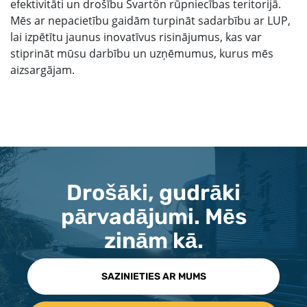
efektivitāti un drošību Svartön rūpniecības teritorijā.
Mēs ar nepacietību gaidām turpināt sadarbību ar LUP,
lai izpētītu jaunus inovatīvus risinājumus, kas var
stiprināt mūsu darbību un uzņēmumus, kurus mēs
aizsargājam.
Drošāki, gudrāki
pārvadājumi. Mēs
zinām kā.
SAZINIETIES AR MUMS