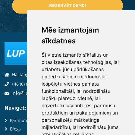
Mēs izmantojam
sīkdatnes
Šī vietne izmanto sīkfailus un
citas izsekošanas tehnoloģijas, lai
uzlabotu jūsu pārlūkošanas
Hästängsuddsvägen 19, 184 94, Åkersberga
pieredzi šādiem mērķiem:
lai
iespējotu vietnes pamata
+46 (0) 8-970 970
funkcionalitāti
,
lai nodrošinātu
info@luptechnologies.com
labāku pieredzi vietnē
,
lai
novērtētu jūsu interesi par mūsu
Navigēt:
produktiem un pakalpojumiem un
personalizētu mārketinga
Par mums
mijiedarbību
,
lai nodrošinātu jums
Blogs
atbilstošākas reklāmas
.