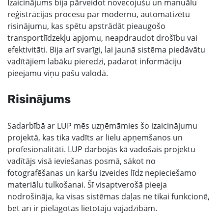
Izaicinājums bija pārveidot novecojušu un manuālu
reģistrācijas procesu par modernu, automatizētu
risinājumu, kas spētu apstrādāt pieaugošo
transportlīdzekļu apjomu, neapdraudot drošību vai
efektivitāti. Bija arī svarīgi, lai jaunā sistēma piedāvātu
vadītājiem labāku pieredzi, padarot informāciju
pieejamu viņu pašu valodā.
Risinājums
Sadarbībā ar LUP mēs uzņēmāmies šo izaicinājumu
projektā, kas tika vadīts ar lielu apņemšanos un
profesionalitāti. LUP darbojās kā vadošais projektu
vadītājs visā ieviešanas posmā, sākot no
fotografēšanas un karšu izveides līdz nepieciešamo
materiālu tulkošanai. Šī visaptverošā pieeja
nodrošināja, ka visas sistēmas daļas ne tikai funkcionē,
bet arī ir pielāgotas lietotāju vajadzībām.