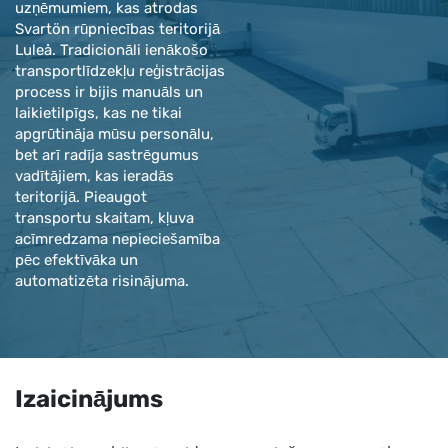
uzņēmumiem, kas atrodas
Svartön rūpniecības teritorijā
Luleå. Tradicionāli ienākošo
transportlīdzekļu reģistrācijas
process ir bijis manuāls un
laikietilpīgs, kas ne tikai
apgrūtināja mūsu personālu,
bet arī radīja sastrēgumus
vadītājiem, kas ieradās
teritorijā. Pieaugot
transportu skaitam, kļuva
acīmredzama nepieciešamība
pēc efektīvāka un
automatizēta risinājuma.
Izaicinājums