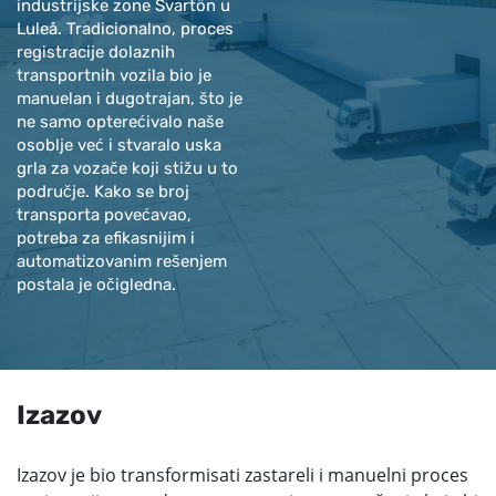
industrijske zone Svartön u
Luleå. Tradicionalno, proces
registracije dolaznih
transportnih vozila bio je
manuelan i dugotrajan, što je
ne samo opterećivalo naše
osoblje već i stvaralo uska
grla za vozače koji stižu u to
područje. Kako se broj
transporta povećavao,
potreba za efikasnijim i
automatizovanim rešenjem
postala je očigledna.
Izazov
Izazov je bio transformisati zastareli i manuelni proces