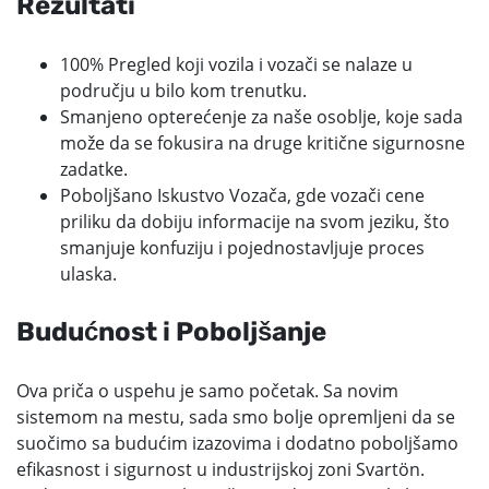
Rezultati
100% Pregled koji vozila i vozači se nalaze u
području u bilo kom trenutku.
Smanjeno opterećenje za naše osoblje, koje sada
može da se fokusira na druge kritične sigurnosne
zadatke.
Poboljšano Iskustvo Vozača, gde vozači cene
priliku da dobiju informacije na svom jeziku, što
smanjuje konfuziju i pojednostavljuje proces
ulaska.
Budućnost i Poboljšanje
Ova priča o uspehu je samo početak. Sa novim
sistemom na mestu, sada smo bolje opremljeni da se
suočimo sa budućim izazovima i dodatno poboljšamo
efikasnost i sigurnost u industrijskoj zoni Svartön.