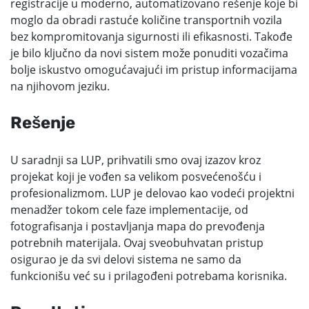
registracije u moderno, automatizovano rešenje koje bi
moglo da obradi rastuće količine transportnih vozila
bez kompromitovanja sigurnosti ili efikasnosti. Takođe
je bilo ključno da novi sistem može ponuditi vozačima
bolje iskustvo omogućavajući im pristup informacijama
na njihovom jeziku.
Rešenje
U saradnji sa LUP, prihvatili smo ovaj izazov kroz
projekat koji je vođen sa velikom posvećenošću i
profesionalizmom. LUP je delovao kao vodeći projektni
menadžer tokom cele faze implementacije, od
fotografisanja i postavljanja mapa do prevođenja
potrebnih materijala. Ovaj sveobuhvatan pristup
osigurao je da svi delovi sistema ne samo da
funkcionišu već su i prilagođeni potrebama korisnika.