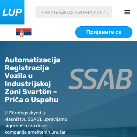
Пријавите се
Automatizacija
Registracije
Vozila u
Industrijskoj
Zoni Svartön –
Priča o Uspehu
U Företagsskydd (u
vlasništvu SSAB), upravljamo
sigurnošću za devet
kompanija smeštenih unutar