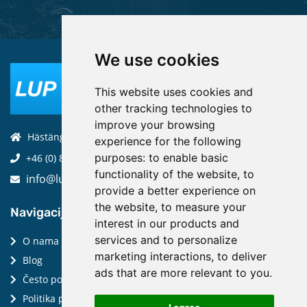
We use cookies
This website uses cookies and
other tracking technologies to
improve your browsing
Hästängsuddsvägen 19, 184 94, Åkersberga
experience for the following
purposes:
to enable basic
+46 (0) 8-970 970
functionality of the website
,
to
info@luptechnologies.com
provide a better experience on
the website
,
to measure your
Navigacija:
interest in our products and
services and to personalize
O nama
marketing interactions
,
to deliver
Blog
ads that are more relevant to you
.
Često postavljana pitanja
Politika privatnosti