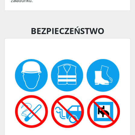
załadunku.
BEZPIECZEŃSTWO