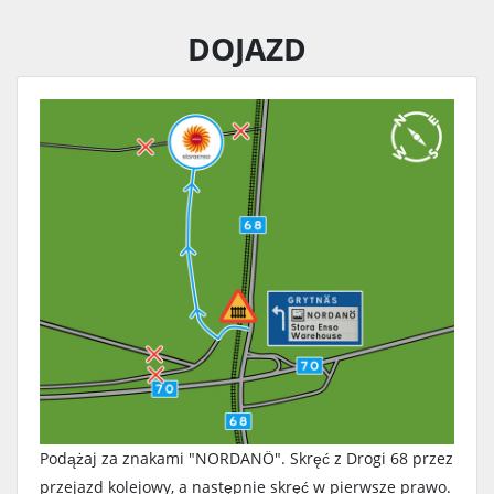
DOJAZD
Podążaj za znakami "NORDANÖ". Skręć z Drogi 68 przez
przejazd kolejowy, a następnie skręć w pierwsze prawo.