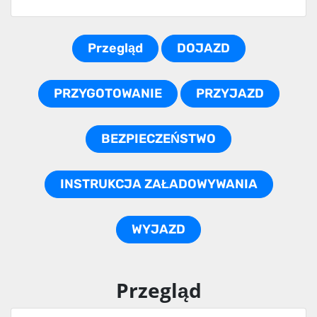
Przegląd
DOJAZD
PRZYGOTOWANIE
PRZYJAZD
BEZPIECZEŃSTWO
INSTRUKCJA ZAŁADOWYWANIA
WYJAZD
Przegląd